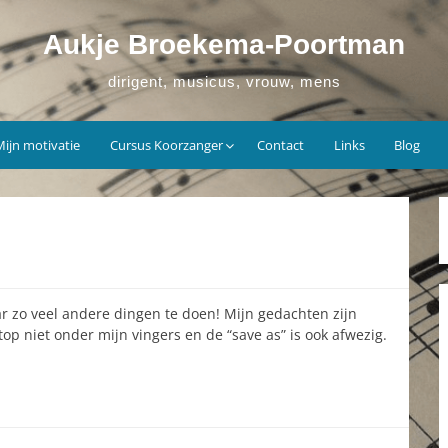
Aukje Broekema-Poortman
dirigent, musicus, vrouw, mens
Mijn motivatie
Cursus Koorzanger
Contact
Links
Blog
r zo veel andere dingen te doen! Mijn gedachten zijn
top niet onder mijn vingers en de “save as” is ook afwezig.