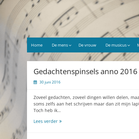
Ga
naar
de
inhoud
Home
De mens
De vrouw
De musicus
Gedachtenspinsels anno 2016
30 juni 2016
Zoveel gedachten, zoveel dingen willen delen, maa
soms zelfs aan het schrijven maar dan zit mijn lap
Toch heb ik…
Gedachtenspinsels
Lees verder
anno
2016