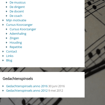
De musicus
De dirigent
De docent
De coach
Mijn motivatie
Cursus Koorzanger
Cursus Koorzanger
Ademhaling
Zingen
Houding
Repetitie
Contact
Links
Blog
Gedachtenspinsels
Gedachtenspinsels anno 2016
30 juni 2016
Gedachtenspinsels anno 2012
9 mei 2012